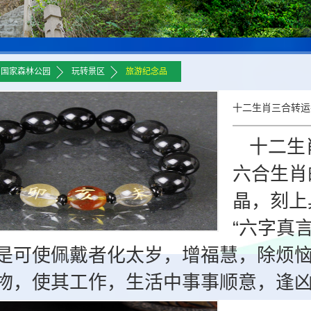
>>
>>
山国家森林公园
玩转景区
旅游纪念品
十二生肖三合转运
十二生
六合生肖
晶，刻上
“六字真
是可使佩戴者化太岁，增福慧，除烦
物，使其工作，生活中事事顺意，逢