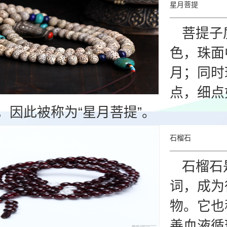
星月菩提
菩提子
色，珠面
月；同时
点，细点
，因此被称为“星月菩提”。
石榴石
石榴石
词，成为
物。它也
善血液循