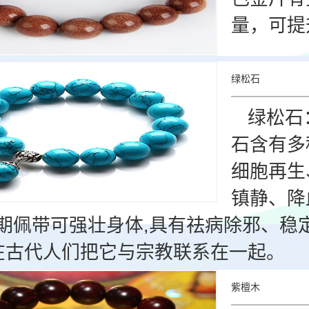
量，可提
绿松石
绿松石
石含有多
细胞再生
镇静、降
期佩带可强壮身体,具有祛病除邪、稳
 在古代人们把它与宗教联系在一起。
紫檀木