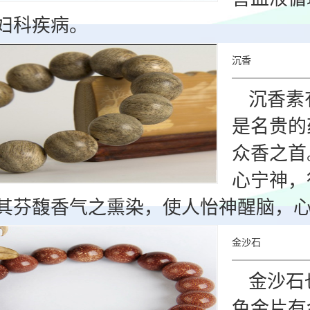
妇科疾病。
沉香
沉香素
是名贵的
众香之首
心宁神，
其芬馥香气之熏染，使人怡神醒脑，
金沙石
金沙石
色金片有