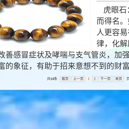
虎眼石
而得名。
人更容易
律，化解
改善感冒症状及哮喘与支气管炎，加
富的象征，有助于招来意想不到的财
共
14
条
首页
上一页
1
2
下一页
末页