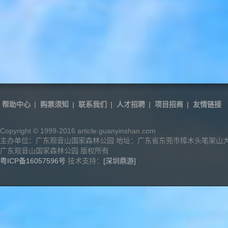
帮助中心
|
购票须知
|
联系我们
|
人才招聘
|
项目招商
|
友情链接
Copyright © 1999-2016 article.guanyinshan.com
主办单位：广东观音山国家森林公园 地址：广东省东莞市樟木头笔架山
广东观音山国家森林公园 版权所有
粤ICP备16057596号
技术支持：
[深圳鼎游]