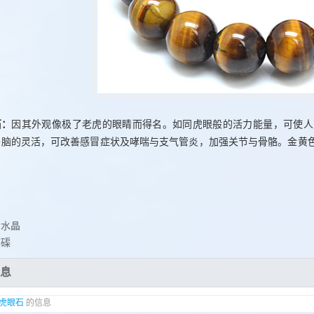
石：
因其外观像极了老虎的眼睛而得名。如同虎眼般的活力能量，可使人
头脑的灵活，可改善感冒症状及哮喘与支气管炎，加强关节与骨骼。金黄
黄水晶
砗磲
息
虎眼石
的信息