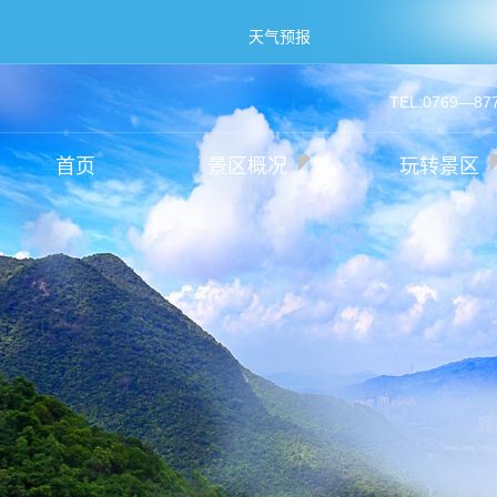
天气预报
TEL:0769—87
首页
景区概况
玩转景区