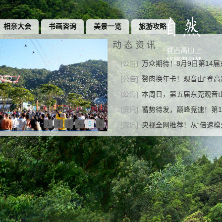
相亲大会
书画咨询
美景一览
旅游攻略
动态资讯
[公告]
万众期待！8月9日第14
[公告]
赘肉换年卡！观音山“登
[公告]
本周日，第五届东莞观音
[资讯]
蓄势待发，巅峰竞速！第1
1
2
3
4
5
6
[资讯]
央视全网推荐！从“倍速模式