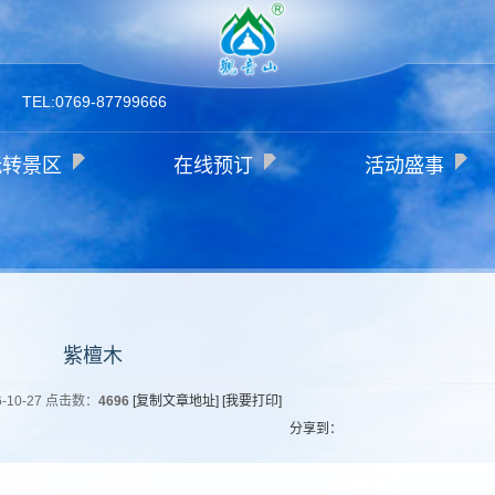
TEL:0769-87799666
玩转景区
在线预订
活动盛事
紫檀木
-10-27 点击数：
4696
[复制文章地址]
[我要打印]
分享到：