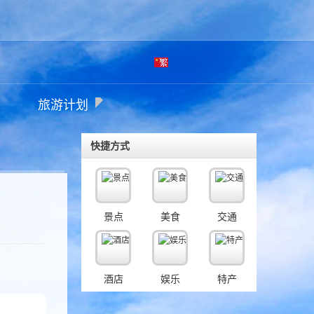
繁
旅游计划
体
快捷方式
景点
美食
交通
酒店
娱乐
特产