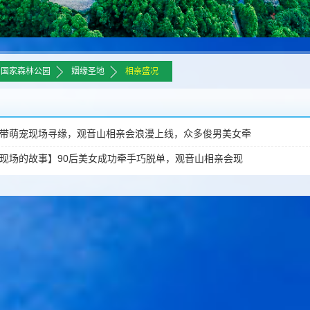
>>
>>
山国家森林公园
姻缘圣地
相亲盛况
带萌宠现场寻缘，观音山相亲会浪漫上线，众多俊男美女牵
现场的故事】90后美女成功牵手巧脱单，观音山相亲会现