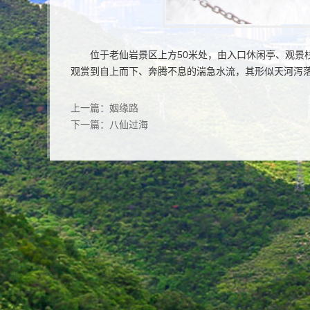
位于老仙岩景区上方50米处，由入口休闲亭、观景
观赏到自上而下、奔腾不息的湍急水流，其形似天河泻
上一篇：
姻缘路
下一篇：
八仙过海