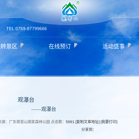
TEL:0769-87799666
玩转景区
在线预订
活动盛事
观瀑台
——观瀑台
音山 来源：广东观音山国家森林公园 点击数：
5061
[复制文章地址]
[我要打印]
分享到：