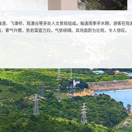
栈道、飞瀑桥、观瀑台等多处人文景观组成。每逢雨季丰水期，游客在观
落，雾气升腾，势若雷霆万钧，气势磅礴。其场面蔚为壮观，令人惊叹。