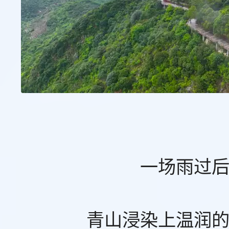
一场雨过
青山浸染上温润