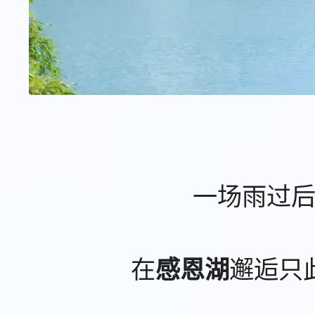
一场雨过
在
邂逅只
感恩湖