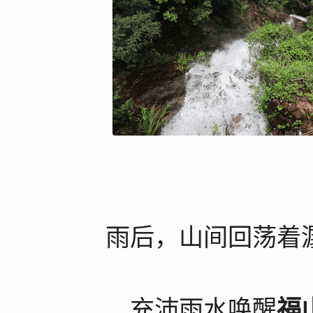
雨后，山间回荡着
充沛雨水唤醒
福