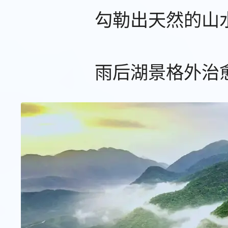
勾勒出天然的山
雨后湖景格外治