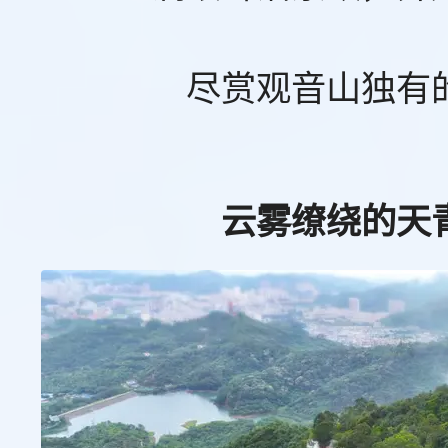
尽赏观音山独有
云雾缭绕的天