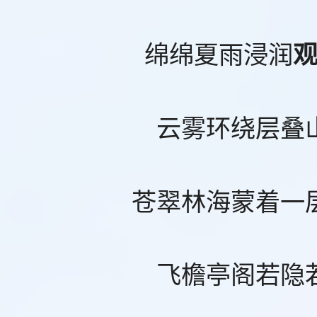
绵绵夏雨浸润
云雾环绕层叠
苍翠林海蒙着一
飞檐亭阁若隐