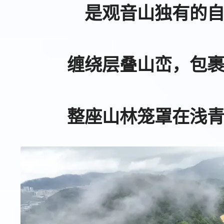
是观音山独有的
缠绕层叠山峦，包
整座山林笼罩在浅