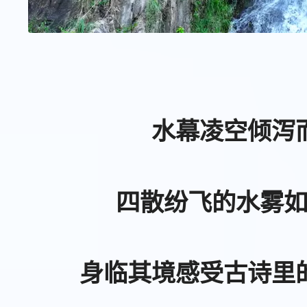
水幕凌空倾泻
四散纷飞的水雾
身临其境感受古诗里