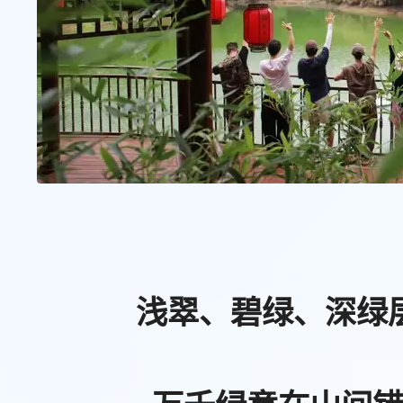
浅翠、碧绿、深绿