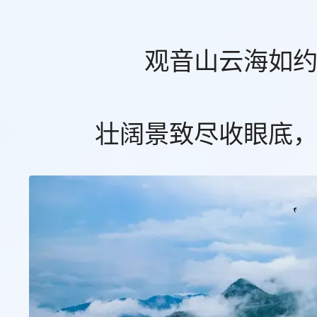
观音山云海如
壮阔景致尽收眼底