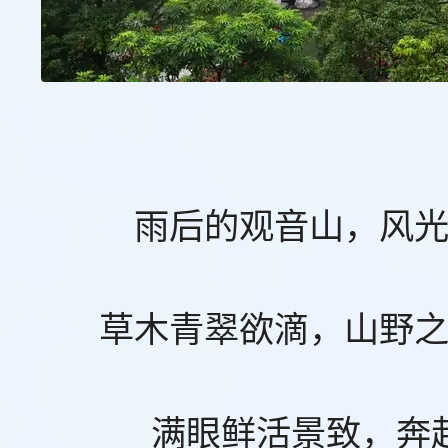
雨后的观音山，风
草木青翠欲滴，山野
满眼鲜活景致，奔