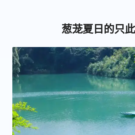
葱茏夏日的只