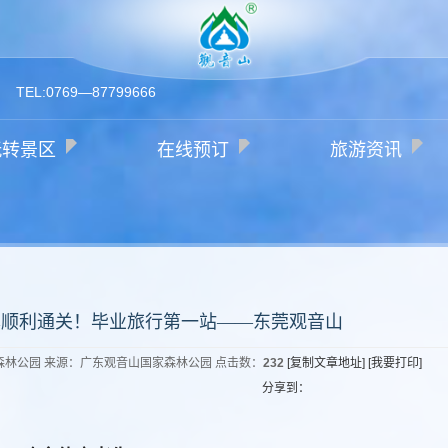
TEL:0769—87799666
玩转景区
在线预订
旅游资讯
中副本顺利通关！毕业旅行第一站——东莞观音山
国家森林公园 来源：广东观音山国家森林公园 点击数：
232
[复制文章地址]
[我要打印]
分享到：