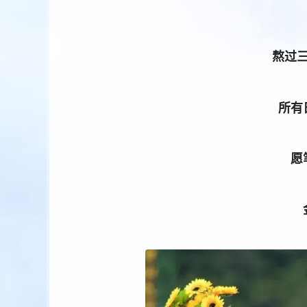
熬过
所有
愿