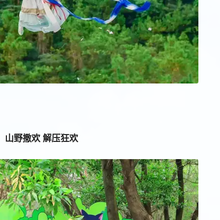
山野撒欢 解压狂欢