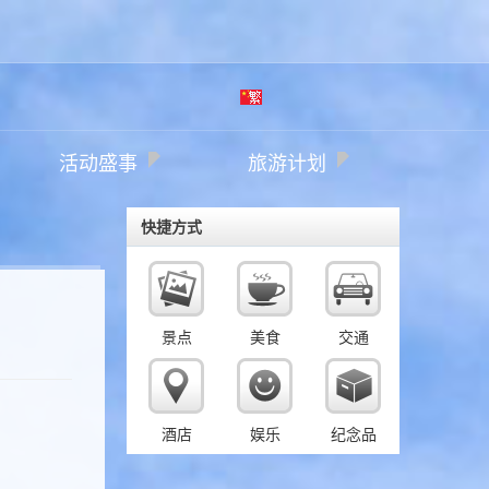
繁
活动盛事
旅游计划
体
快捷方式
景点
美食
交通
酒店
娱乐
纪念品