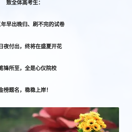
致全体高考生：
三年早出晚归、刷不完的试卷
日夜付出，终将在盛夏开花
笔锋所至，全是心仪院校
金榜题名，稳稳上岸！