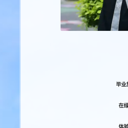
毕业
在
体