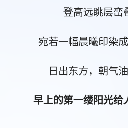
登高远眺层峦
宛若一幅晨曦印染
日出东方，朝气
早上的第一缕阳光给