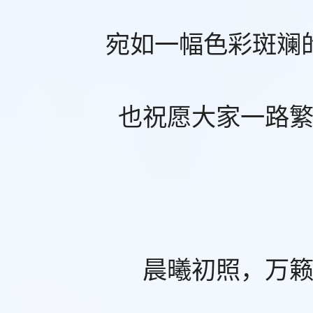
宛如一幅色彩斑斓
也祝愿大家一路
晨曦初照，万