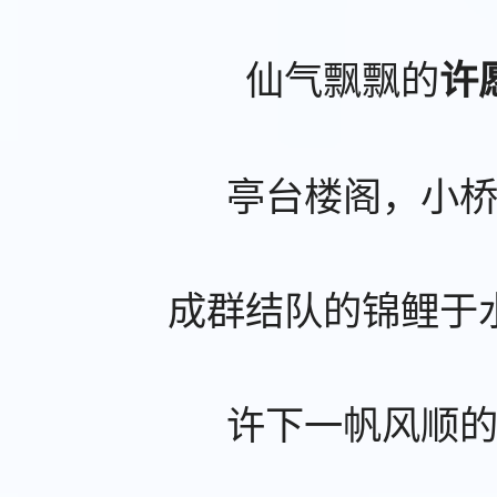
仙气飘飘的
许
亭台楼阁，小
成群结队的锦鲤于
许下一帆风顺