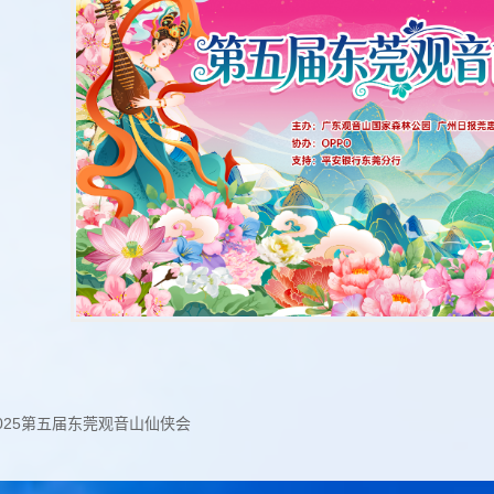
025第五届东莞观音山仙侠会