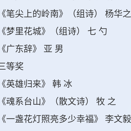
尖上的岭南》（组诗） 杨华
里花城》（组诗） 七 勺
东辞》 亚 男
等奖
雄归来》 韩 冰
系台山》（散文诗） 牧 之
盏花灯照亮多少幸福》 李文