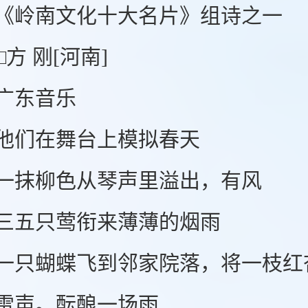
南文化十大名片》组诗之一
 刚[河南]
东音乐
们在舞台上模拟春天
抹柳色从琴声里溢出，有风
五只莺衔来薄薄的烟雨
蝴蝶飞到邻家院落，将一枝红
声。酝酿一场雨