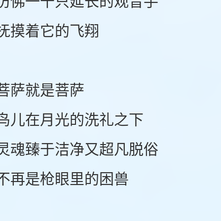
佛一千只延长的观音手
摸着它的飞翔
萨就是菩萨
儿在月光的洗礼之下
魂臻于洁净又超凡脱俗
再是枪眼里的困兽