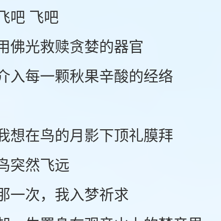
吧 飞吧
佛光救赎贪婪的器官
入每一颗秋果辛酸的经络
想在鸟的月影下顶礼膜拜
突然飞远
一次，我入梦祈求