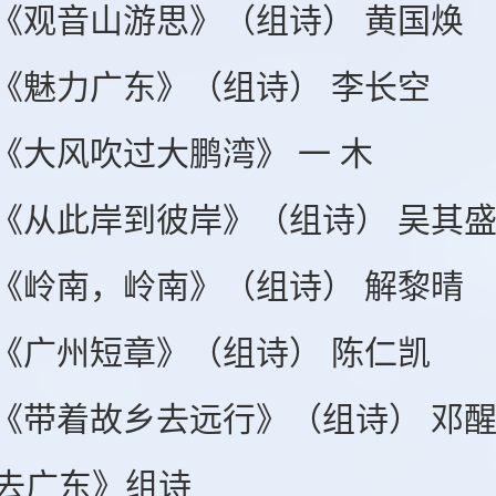
音山游思》（组诗） 黄国焕
力广东》（组诗） 李长空
风吹过大鹏湾》 一 木
此岸到彼岸》（组诗） 吴其
南，岭南》（组诗） 解黎晴
州短章》（组诗） 陈仁凯
着故乡去远行》（组诗） 邓醒
去广东》组诗