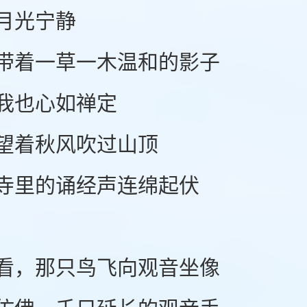
光宁静
着一草一木温和的影子
也心如禅定
着秋风吹过山顶
里的诵经声连绵起伏
，那只鸟飞向观音坐像