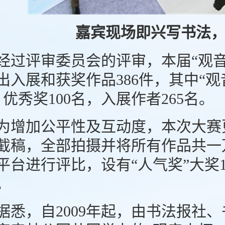
嘉宾现场即兴写书法
过评审委员会的评审，本届“观音
出入展和获奖作品386件，其中“观
、优秀奖100名，入展作者265名。
增加公平性及互动度，本次大赛
截稿，全部拍摄并将所有作品共一
平台进行评比，设有“人气奖”大奖
。
悉，自2009年起，由书法报社