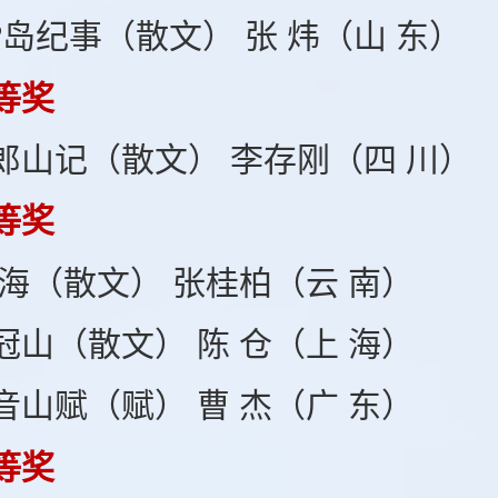
?岛纪事（散文） 张 炜（山 东）
等奖
郎山记（散文） 李存刚（四 川）
等奖
 海（散文） 张桂柏（云 南）
冠山（散文） 陈 仓（上 海）
音山赋（赋） 曹 杰（广 东）
等奖