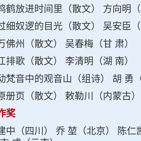
鸣鹤放进时间里（散文） 方向明（
过细奴逻的目光（散文） 吴安臣（
万佛州（散文） 吴春梅（甘 肃）
江排歌（散文） 李清明（湖 南）
动梵音中的观音山（组诗） 胡 勇（
原册页（散文） 敕勒川（内蒙古）
作奖
建中（四川） 乔 堃（北京） 陈仁