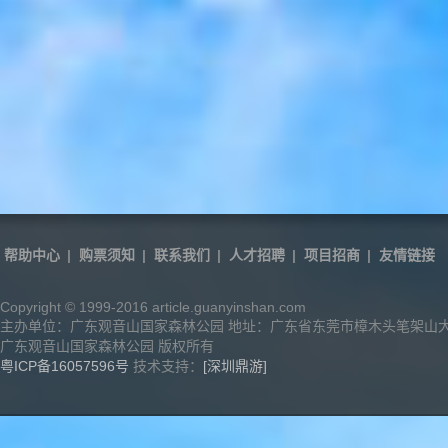
帮助中心
|
购票须知
|
联系我们
|
人才招聘
|
项目招商
|
友情链接
Copyright © 1999-2016 article.guanyinshan.com
主办单位：广东观音山国家森林公园 地址：广东省东莞市樟木头笔架山
广东观音山国家森林公园 版权所有
粤ICP备16057596号
技术支持：
[深圳鼎游]