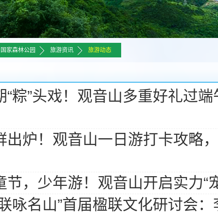
>>
>>
山国家森林公园
旅游资讯
旅游动态
期“粽”头戏！观音山多重好礼过
鲜出炉！观音山一日游打卡攻略
童节，少年游！观音山开启实力“宠
名联咏名山”首届楹联文化研讨会