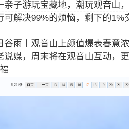
一亲子游玩宝藏地，潮玩观音山
行可解决99%的烦恼，剩下的1
日谷雨丨观音山上颜值爆表春意浓
老说媒，周末将在观音山互动，
福
共
701
条
首页
上一页
13
14
15
16
17
18
19
20
21
22