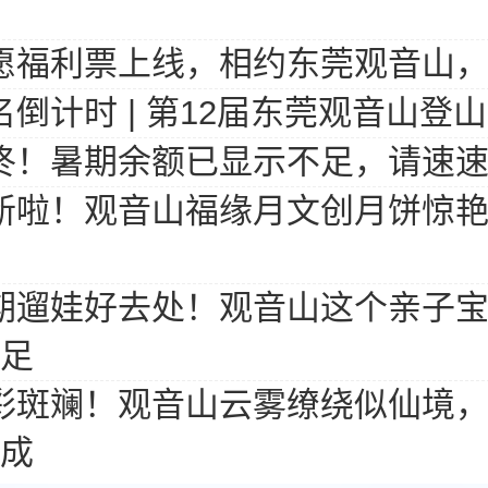
愿福利票上线，相约东莞观音山
名倒计时 | 第12届东莞观音山
咚！暑期余额已显示不足，请速速
新啦！观音山福缘月文创月饼惊
期遛娃好去处！观音山这个亲子
足
彩斑斓！观音山云雾缭绕似仙境
成