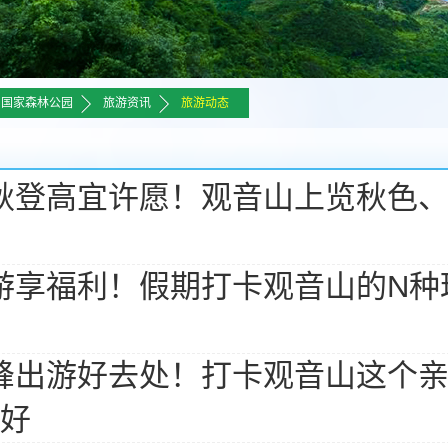
>>
>>
山国家森林公园
旅游资讯
旅游动态
秋登高宜许愿！观音山上览秋色
游享福利！假期打卡观音山的N种
峰出游好去处！打卡观音山这个
好