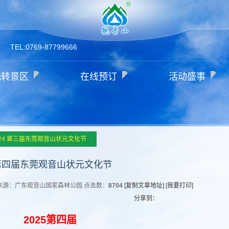
TEL:0769-87799666
玩转景区
在线预订
活动盛事
024 第三届东莞观音山状元文化节
5第四届东莞观音山状元文化节
音山 来源：广东观音山国家森林公园 点击数：
8704
[复制文章地址]
[我要打印]
分享到：
2025第四届